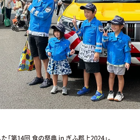
第14回 食の祭典 in ぎふ郡上2024」。